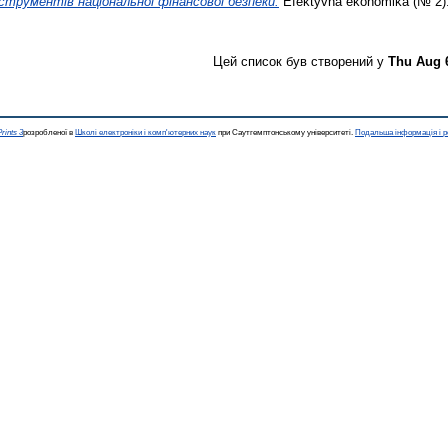
трументів національної фінансової безпеки.
Efektyvna ekonomika (№ 2).
Цей список був створений у
Thu Aug 
rints 3
розробленої в
Школі електроніки і комп'ютерних наук
при Саутгемптонському університеті.
Подальша інформація і р