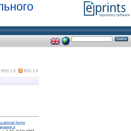
льного
RSS 1.0
RSS 2.0
ucational forms
авчання в