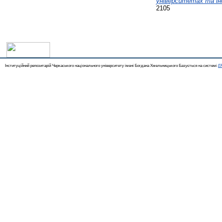
університетах та інс
2105
Інституційний репозитарій Черкаського національного університету імені Богдана Хмельницького Базується на системі
EP