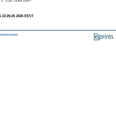
 с. 1-10. ISSN 2307-
6 22:26:26 2026 EEST
.
озробники системи
.