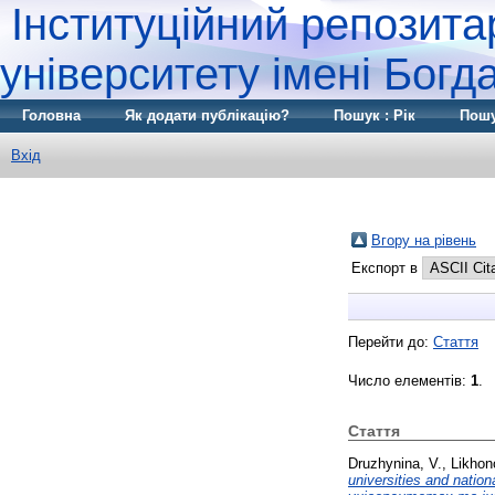
Інституційний репозита
університету імені Бог
Головна
Як додати публікацію?
Пошук : Рік
Пошу
Вхід
Вгору на рівень
Експорт в
Перейти до:
Стаття
Число елементів:
1
.
Стаття
Druzhynina, V.
,
Likhon
universities and nati