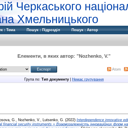
рій Черкаського націона
дана Хмельницького
к : Тема
Пошук : Підрозділ
Пошук : Автор
Елементи, в яких автор: "
Nozhenko, V.
"
Atom
Група по:
Тип документу
|
Немає групування
osova, G.
,
Nozhenko, V.
,
Lutsenko, G.
(2022)
Interdependence innovative ed
onal financial security instruments = Взаємозалежність інноваційних форм н