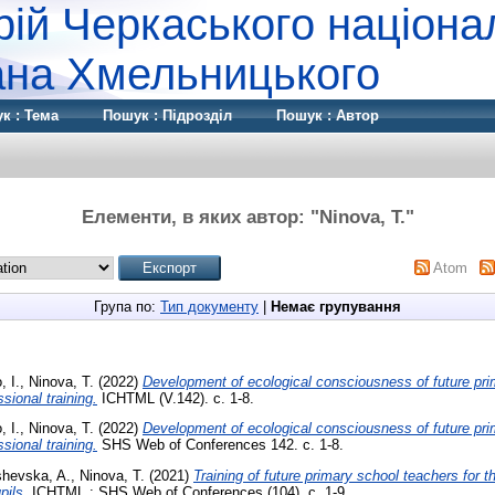
рій Черкаського націона
дана Хмельницького
к : Тема
Пошук : Підрозділ
Пошук : Автор
Елементи, в яких автор: "
Ninova, T.
"
Atom
Група по:
Тип документу
|
Немає групування
 I.
,
Ninova, T.
(2022)
Development of ecological consciousness of future pri
sional training.
ICHTML (V.142). с. 1-8.
 I.
,
Ninova, T.
(2022)
Development of ecological consciousness of future pri
sional training.
SHS Web of Conferences 142. с. 1-8.
shevska, A.
,
Ninova, T.
(2021)
Training of future primary school teachers for t
pils.
ICHTML : SHS Web of Conferences (104). с. 1-9.