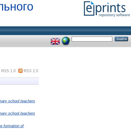
льного
RSS 1.0
RSS 2.0
mary school teachers
mary school teachers
he formation of