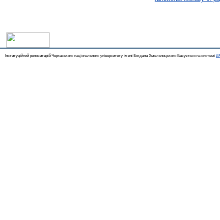
Інституційний репозитарій Черкаського національного університету імені Богдана Хмельницького Базується на системі
EP