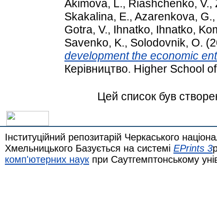
Akіmova, L.
,
Riashchenko, V.
,
Skakalina, E.
,
Azarenkova, G.
Gotra, V.
,
Ihnatko, Ihnatko
,
Kom
Savenko, K.
,
Solodovnik, O.
(2
development the economic ent
Керівництво. Higher School o
Цей список був створ
Інституційний репозитарій Черкаського націона
Хмельницького Базується на системі
EPrints 3
комп'ютерних наук
при Саутгемптонському уні