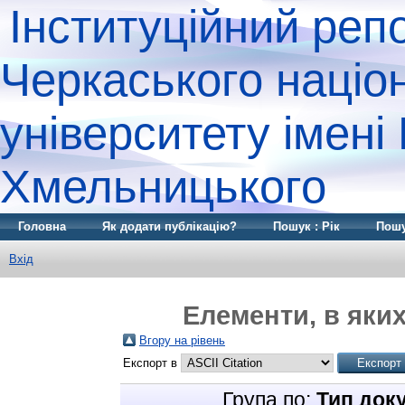
Інституційний реп
Черкаського націо
університету імені
Хмельницького
Головна
Як додати публікацію?
Пошук : Рік
Пошу
Вхід
Елементи, в яких
Вгору на рівень
Експорт в
Група по:
Тип док