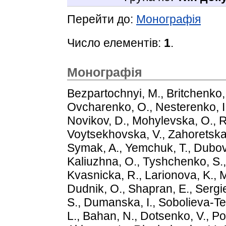
Перейти до:
Монографія
Число елементів:
1
.
Монографія
Bezpartochnyi, M.
,
Britchenko, 
Ovcharenko, О.
,
Nesterenko, I
Novikov, D.
,
Mohylevska, O.
,
R
Voytsekhovska, V.
,
Zahoretska
Symak, A.
,
Yemchuk, T.
,
Dubov
Kaliuzhna, O.
,
Tyshchenko, S.
Kvasnicka, R.
,
Larionova, K.
,
M
Dudnik, O.
,
Shapran, E.
,
Sergi
S.
,
Dumanska, I.
,
Sobolieva-T
L.
,
Bahan, N.
,
Dotsenko, V.
,
Po