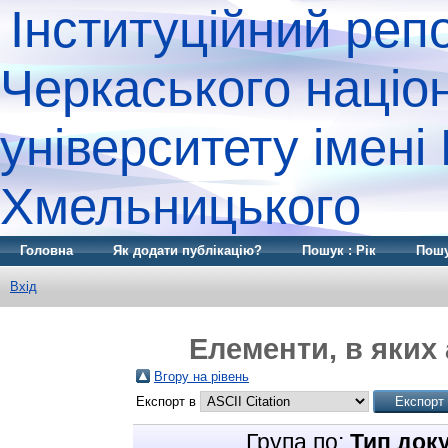
Інституційний реп
Черкаського націо
університету імені
Хмельницького
Головна
Як додати публікацію?
Пошук : Рік
Пошу
Вхід
Елементи, в яких 
Вгору на рівень
Експорт в
Група по:
Тип док