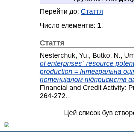
Перейти до:
Стаття
Число елементів:
1
.
Стаття
Nesterchuk, Yu.
,
Butko, N.
,
Um
of enterprises` resource potenti
production = Інтегральна оц
потенціалом підприємств а
Financial and Credit Activity: 
264-272.
Цей список був ство