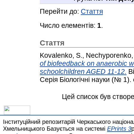
Перейти до:
Стаття
Число елементів:
1
.
Стаття
Kovalenko, S.
,
Nechyporenko,
of biofeedback on anaerobic wo
schoolchildren AGED 11-12.
Ві
Серія Біологічні науки (№ 1). 
Цей список був створ
Інституційний репозитарій Черкаського націона
Хмельницького Базується на системі
EPrints 3