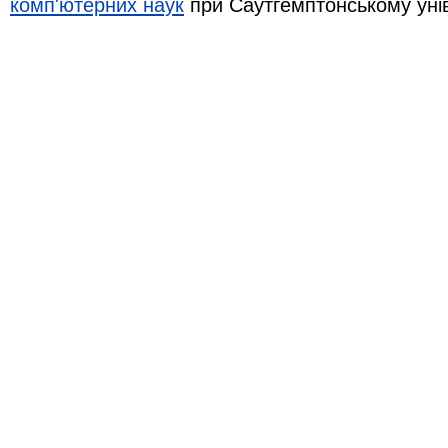
комп'ютерних наук
при Саутгемптонському уні