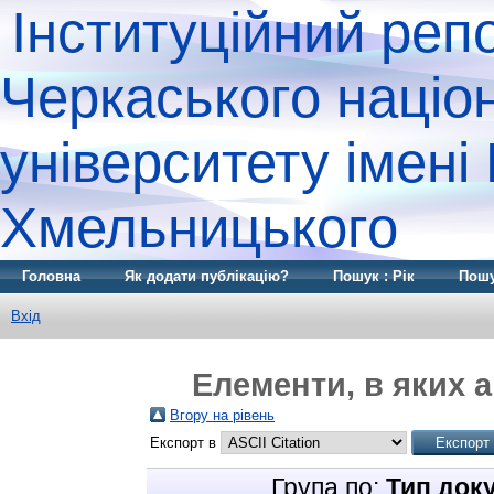
Інституційний реп
Черкаського націо
університету імені
Хмельницького
Головна
Як додати публікацію?
Пошук : Рік
Пошу
Вхід
Елементи, в яких а
Вгору на рівень
Експорт в
Група по:
Тип док