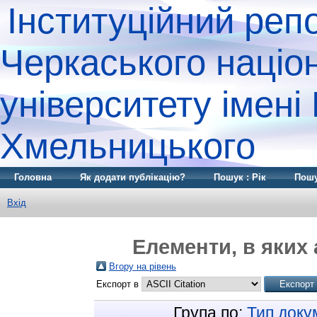
Інституційний реп
Черкаського націо
університету імені
Хмельницького
Головна
Як додати публікацію?
Пошук : Рік
Пошу
Вхід
Елементи, в яких 
Вгору на рівень
Експорт в
Група по:
Тип доку