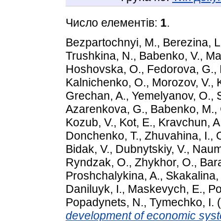
Число елементів:
1
.
Bezpartochnyi, M.
,
Berezina, L
Trushkina, N.
,
Babenko, V.
,
Ma
Hoshovska, O.
,
Fedorova, G.
,
Kalnichenko, O.
,
Morozov, V.
,
Grechan, A.
,
Yemelyanov, O.
,
Azarenkova, G.
,
Babenko, M.
,
Kozub, V.
,
Kot, Е.
,
Kravchun, A
Donchenko, T.
,
Zhuvahina, I.
,
Bidak, V.
,
Dubnytskiy, V.
,
Naum
Ryndzak, O.
,
Zhykhor, O.
,
Bar
Proshchalykina, A.
,
Skakalina,
Daniluyk, I.
,
Maskevych, E.
,
Po
Popadynets, N.
,
Tymechko, I.
(
development of economic system