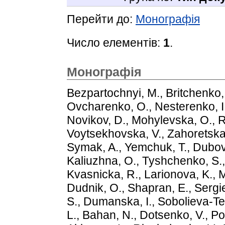
Перейти до:
Монографія
Число елементів:
1
.
Монографія
Bezpartochnyi, M.
,
Britchenko, 
Ovcharenko, О.
,
Nesterenko, I
Novikov, D.
,
Mohylevska, O.
,
R
Voytsekhovska, V.
,
Zahoretska
Symak, A.
,
Yemchuk, T.
,
Dubov
Kaliuzhna, O.
,
Tyshchenko, S.
Kvasnicka, R.
,
Larionova, K.
,
M
Dudnik, O.
,
Shapran, E.
,
Sergi
S.
,
Dumanska, I.
,
Sobolieva-T
L.
,
Bahan, N.
,
Dotsenko, V.
,
Po