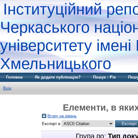
Інституційний реп
Черкаського націо
університету імені
Хмельницького
Головна
Як додати публікацію?
Пошук : Рік
Пошу
Вхід
Елементи, в яких
Вгору на рівень
Експорт в
Група по:
Тип док