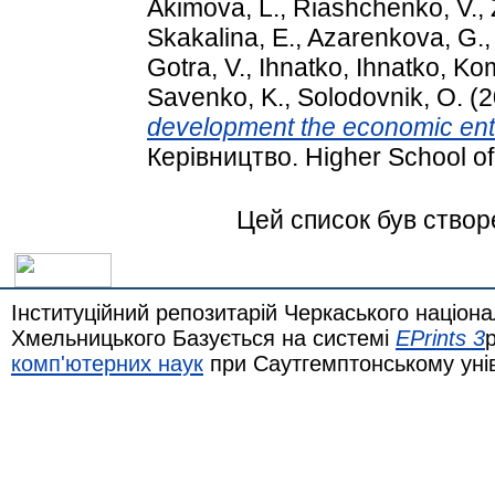
Akіmova, L.
,
Riashchenko, V.
,
Skakalina, E.
,
Azarenkova, G.
Gotra, V.
,
Ihnatko, Ihnatko
,
Kom
Savenko, K.
,
Solodovnik, O.
(2
development the economic ent
Керівництво. Higher School o
Цей список був ство
Інституційний репозитарій Черкаського націона
Хмельницького Базується на системі
EPrints 3
комп'ютерних наук
при Саутгемптонському уні