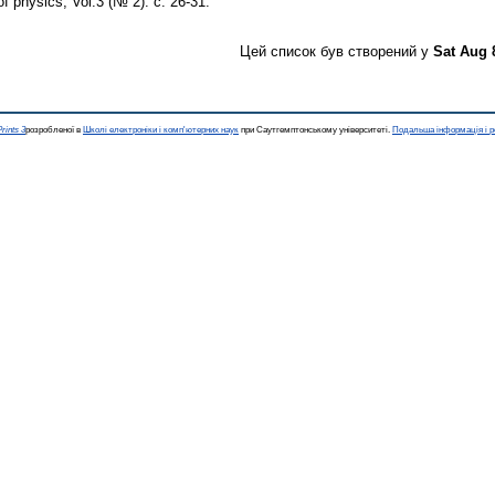
f physics, Vol.3 (№ 2). с. 26-31.
Цей список був створений у
Sat Aug 
rints 3
розробленої в
Школі електроніки і комп'ютерних наук
при Саутгемптонському університеті.
Подальша інформація і р