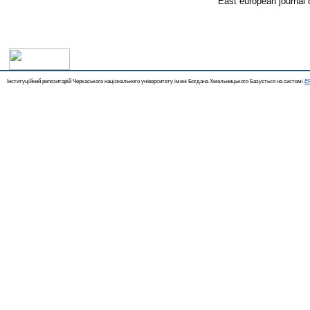
East european journal o
Інституційний репозитарій Черкаського національного університету імені Богдана Хмельницького Базується на системі
EP