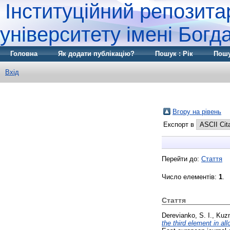
Інституційний репозита
університету імені Бог
Головна
Як додати публікацію?
Пошук : Рік
Пошу
Вхід
Вгору на рівень
Експорт в
Перейти до:
Стаття
Число елементів:
1
.
Стаття
Derevianko, S. I.
,
Kuzn
the third element in all