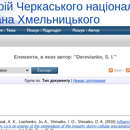
рій Черкаського націона
дана Хмельницького
к : Тема
Пошук : Підрозділ
Пошук : Автор
Елементи, в яких автор: "
Derevianko, S. I.
"
Atom
Група по:
Тип документу
|
Немає групування
iak, A. K.
,
Liashenko, Ju. A.
,
Shmatko, I. O.
,
Shmatko, O. A.
(2016)
Influenc
oy cu-ti on energy of the segregation of the impurity during cellular precipitatio