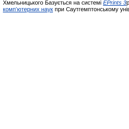
Хмельницького Базується на системі
EPrints 3
комп'ютерних наук
при Саутгемптонському уні