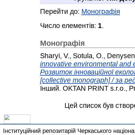
Перейти до:
Монографія
Число елементів:
1
.
Монографія
Sharyi, V.
,
Sotula, O.
,
Denysenk
innovative environmental and 
Розвиток інноваційної еколог
[collective monograph] / за ре
Інший. OKTAN PRINT s.r.o., P
Цей список був ство
Інституційний репозитарій Черкаського націона