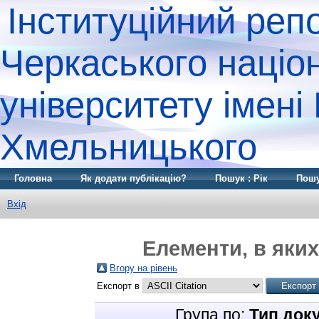
Інституційний реп
Черкаського націо
університету імені
Хмельницького
Головна
Як додати публікацію?
Пошук : Рік
Пошу
Вхід
Елементи, в яких
Вгору на рівень
Експорт в
Група по:
Тип док