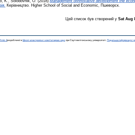
o, K.
,
Solodovnik, O.
(2018)
Management ofinnovative development the econo
ія.
Керівництво. Higher School of Social and Economic, Пшеворск.
Цей список був створений у
Sat Aug 
rints 3
розробленої в
Школі електроніки і комп'ютерних наук
при Саутгемптонському університеті.
Подальша інформація і р