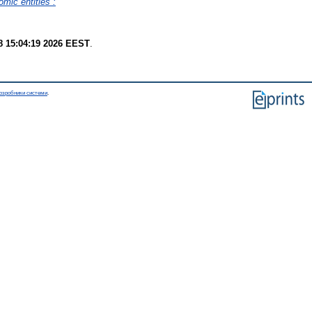
mic entities :
8 15:04:19 2026 EEST
.
озробники системи
.