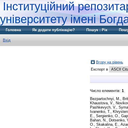
Інституційний репозита
університету імені Бог
Головна
Як додати публікацію?
Пошук : Рік
Пошу
Вхід
Вгору на рівень
Експорт в
Число елементів:
1
.
Bezpartochnyi, M.
,
Bri
Khaustova, V.
,
Novikov
Pashkevych, V.
,
Syma
Ivanenko, T.
,
Khrysten
E.
,
Sergienko, O.
,
Gap
Bahan, N.
,
Dotsenko, 
O.
,
Skakalina, E.
,
Azar