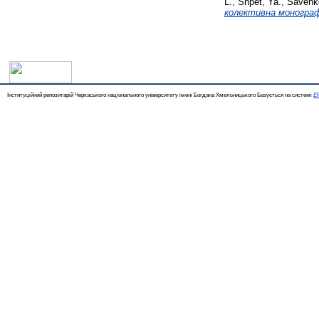
L.
,
Shpet, Ya.
,
Savenk
колективна монограф
Інституційний репозитарій Черкаського національного університету імені Богдана Хмельницького Базується на системі
EP