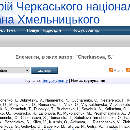
рій Черкаського націона
дана Хмельницького
к : Тема
Пошук : Підрозділ
Пошук : Автор
Елементи, в яких автор: "
Cherkasova, S.
"
Atom
Група по:
Тип документу
|
Немає групування
tchenko, I.
,
Dubnytsky, V.
,
Naumenko, N.
,
Ovcharenko, О.
,
Nesterenko, I.
,
K
, D.
,
Mohylevska, O.
,
Romanova, L.
,
Vovk, O.
,
Voytsekhovska, V.
,
Zahorets
k, A.
,
Yemchuk, T.
,
Dubovyk, T.
,
Buchatska, I.
,
Savchuk, A.
,
Kaliuzhna, O.
,
ko, O.
,
Kvasnicka, R.
,
Larionova, K.
,
Mykolaichuk, M.
,
Proshchalykina, A.
,
D
onenko, O.
,
Cherkasova, S.
,
Dumanska, I.
,
Sobolieva-Tereshchenko, O.
,
Iva
V.
,
Pozdniakov, S.
,
Kiiko, V.
,
Kuzmin, O.
,
Akіmova, L.
,
Riashchenko, V.
,
Zivi
enkova, G.
,
Golovko, O.
,
Babenko, M.
,
Sturua, N.
,
Gotra, V.
,
Ihnatko, Ihnat