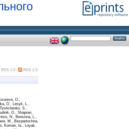
льного
RSS 1.0
RSS 2.0
ozureva, O.
,
ka, O.
,
Lesyk, L.
,
Tyshchenko, S.
,
udnik, O.
,
Shapran,
ntsiv, N.
,
Berezina, L.
,
tere, M.
,
Bezpartochna,
ko
,
Koman, Ia.
,
Loyak,