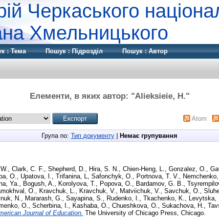
рій Черкаського націона
дана Хмельницького
к : Тема
Пошук : Підрозділ
Пошук : Автор
Елементи, в яких автор: "
Alieksieie, H.
"
Atom
Група по:
Тип документу
|
Немає групування
 W.
,
Clark, C. F.
,
Shepherd, D.
,
Hira, S. N.
,
Chien-Heng, L.
,
Gonzalez, O.
,
Gav
ba, O.
,
Upatova, I.
,
Trifanina, L
,
Safonchyk, O.
,
Portnova, T. V.
,
Nemchenko,
na, Ya.
,
Bogush, A.
,
Korolyova, T.
,
Popova, O.
,
Bardamov, G. B.
,
Tsyrempilov
mokhval, O.
,
Kravchuk, L.
,
Kravchuk, V.
,
Matviichuk, V.
,
Savchuk, O.
,
Sluh
nuk, N.
,
Mararash, G.
,
Sayapina, S.
,
Rudenko, I.
,
Tkachenko, K.
,
Levytska, 
menko, O.
,
Scherbina, I.
,
Kashaba, O.
,
Chueshkova, O.
,
Sukachova, H.
,
Tav
merican Journal of Education.
The University of Chicago Press, Chicago.