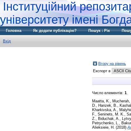
Інституційний репозита
університету імені Бог
Головна
Як додати публікацію?
Пошук : Рік
Пошу
Вхід
Вгору на рівень
Експорт в
Число елементів:
1
.
Maatta, K.
,
Mucherah,
D.
,
Hanzek, B.
,
Kasha
Kharkivska, A.
,
Malyhi
F.
,
Seninets, M. K.
,
Sa
Z.
,
Biduchak, A.
,
Lytvy
Petrychenko, L.
,
Baku
Alieksieie, H.
(2018)
A