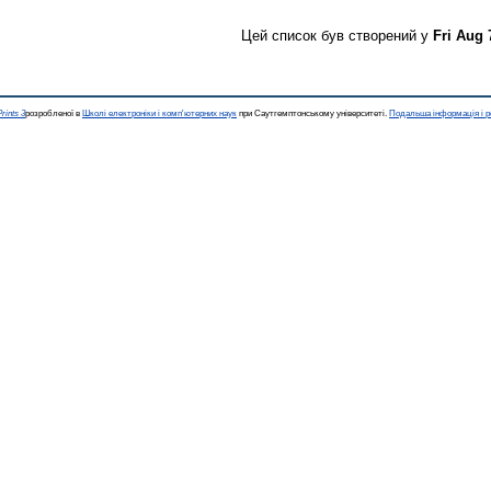
Цей список був створений у
Fri Aug 
rints 3
розробленої в
Школі електроніки і комп'ютерних наук
при Саутгемптонському університеті.
Подальша інформація і р