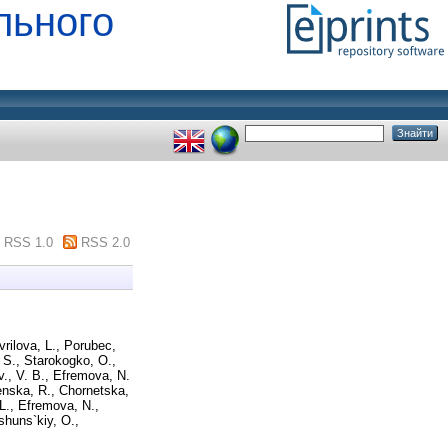
льного
RSS 1.0
RSS 2.0
rilova, L.
,
Porubec,
 S.
,
Starokogko, O.
,
., V. B.
,
Efremova, N.
enska, R.
,
Chornetska,
L.
,
Efremova, N.
,
shuns`kiy, O.
,