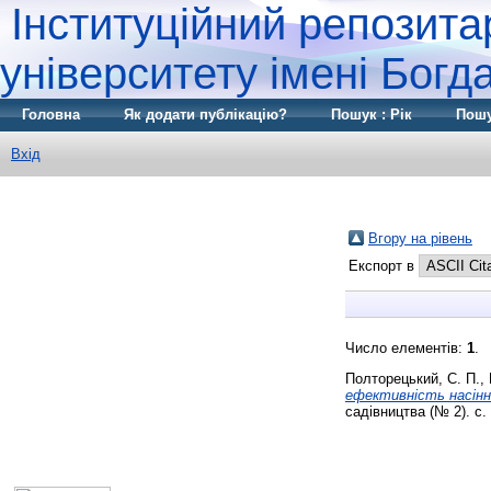
Інституційний репозита
університету імені Бог
Головна
Як додати публікацію?
Пошук : Рік
Пошу
Вхід
Вгору на рівень
Експорт в
Число елементів:
1
.
Полторецький, С. П.
,
ефективність насінни
садівництва (№ 2). с. 