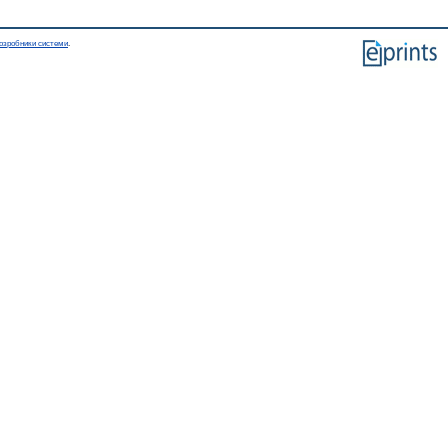
озробники системи
.