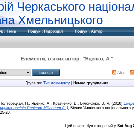
рій Черкаського націона
дана Хмельницького
к : Тема
Пошук : Підрозділ
Пошук : Автор
Елементи, в яких автор: "
Яценко, А.
"
Atom
Група по:
Тип документу
|
Немає групування
Полторецкая, Н.
,
Яценко, А.
,
Кравченко, В.
,
Білоножко, В. Я.
(2018)
Енер
цьких посівів Panicum Miliaceum (L.).
Вісник Уманського національного у
25-28.
Цей список був створений у
Sat Aug 