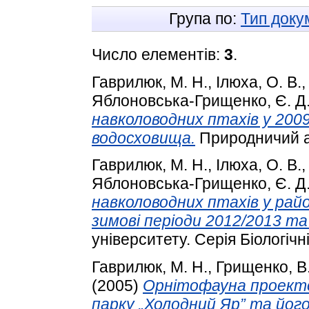
Група по:
Тип доку
Число елементів:
3
.
Гаврилюк, М. Н.
,
Ілюха, О. В.
Яблоновська-Грищенко, Є. Д
навколоводних птахів у 2009
водосховища.
Природничий ал
Гаврилюк, М. Н.
,
Ілюха, О. В.
Яблоновська-Грищенко, Є. Д
навколоводних птахів у рай
зимові періоди 2012/2013 та
університету. Серія Біологічні
Гаврилюк, М. Н.
,
Грищенко, В.
(2005)
Орнітофауна проекто
парку „Холодний Яр” та його