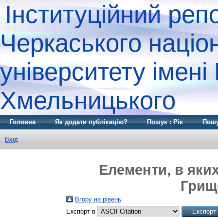
Інституційний реп
Черкаського націо
університету імені
Хмельницького
Головна
Як додати публікацію?
Пошук : Рік
Пошу
Вхід
Елементи, в яких
Грище
Вгору на рівень
Експорт в