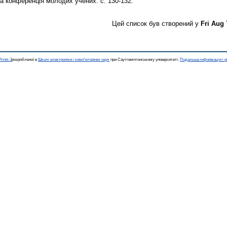
а конференція молодих учених. с. 130-132.
Цей список був створений у
Fri Aug 
rints 3
розробленої в
Школі електроніки і комп'ютерних наук
при Саутгемптонському університеті.
Подальша інформація і р