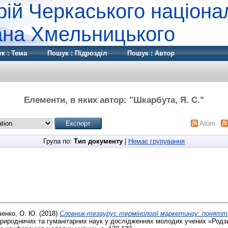
рій Черкаського націона
дана Хмельницького
к : Тема
Пошук : Підрозділ
Пошук : Автор
Елементи, в яких автор: "
Шкарбута, Я. С.
"
Atom
Група по:
Тип документу
|
Немає групування
енко, О. Ю.
(2018)
Словник-тезаурус термінології маркетингу: понятт
риродничих та гуманітарних наук у дослідженнях молодих учених «Родзи