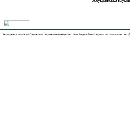
Всеукраїнська науков
Інституційний репозитарій Черкаського національного університету імені Богдана Хмельницького Базується на системі
EP