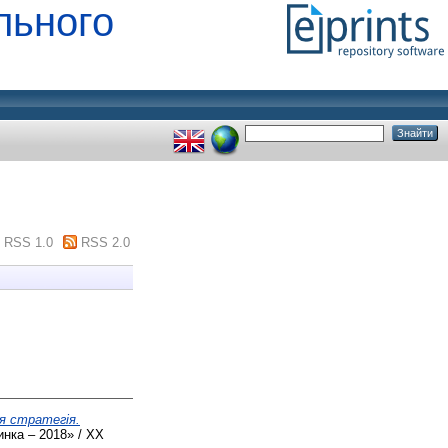
льного
RSS 1.0
RSS 2.0
я стратегія.
нка – 2018» / XX