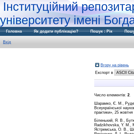
Інституційний репозита
університету імені Бог
Головна
Як додати публікацію?
Пошук : Рік
Пошу
Вхід
Вгору на рівень
Експорт в
Число елементів:
2
.
Шарамко, Є. М.
,
Руде
Всеукраїнської науков
практики», 25 жовтня 
Біленький, Я. В.
,
Бутк
Radzikhovska, Y. M.
,
Ястремська, О. В.
,
Шк
Рясіченко, Д. І.
,
Руде