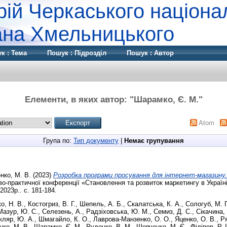
рій Черкаського націона
дана Хмельницького
к : Тема
Пошук : Підрозділ
Пошук : Автор
Елементи, в яких автор: "
Шарамко, Є. М.
"
Atom
Група по:
Тип документу
|
Немає групування
нко, М. В.
(2023)
Розробка програми просування для інтернет-магазину.
о-практичної конференції «Становлення та розвиток маркетингу в Україні:
2023р.. с. 181-184.
о, Н. В.
,
Костогриз, В. Г.
,
Шепель, А. Б.
,
Скалатська, К. А.
,
Сологуб, М. 
Мазур, Ю. С.
,
Селезень, А.
,
Радзіховська, Ю. М.
,
Семиз, Д. С.
,
Сікачина, 
ляр, Ю. А.
,
Шмагайло, К. О.
,
Лаврова-Манзенко, О. О.
,
Яценко, О. В.
,
Ря
нко, М. В.
,
Шарамко, Є. М.
,
Руденко, В. М.
,
Шевченко, М. Є.
,
Філіпов, Р. І