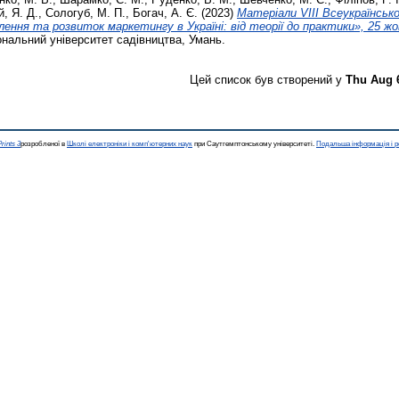
й, Я. Д.
,
Сологуб, М. П.
,
Богач, А. Є.
(2023)
Матеріали VІІІ Всеукраїнсько
ення та розвиток маркетингу в Україні: від теорії до практики», 25 ж
нальний університет садівництва, Умань.
Цей список був створений у
Thu Aug 
rints 3
розробленої в
Школі електроніки і комп'ютерних наук
при Саутгемптонському університеті.
Подальша інформація і р