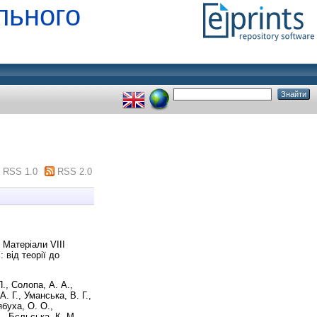
льного
RSS 1.0
RSS 2.0
Матеріали VІІІ
 від теорії до
П.
,
Солопа, А. А.
,
А. Г.
,
Уманська, В. Г.
,
буха, О. О.
,
.
,
Бєльська, К. М.
,