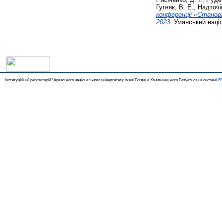
Гугняк, В. Е.
,
Надточі
конференції «Становл
2023.
Уманський націо
Інституційний репозитарій Черкаського національного університету імені Богдана Хмельницького Базується на системі
EP