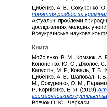
Цибенко, А. В.
,
Сокуренко, О.
поняття розбою за криміна
Актуальні проблеми природни
дослідженнях молодих учених
Всеукраїнська наукова конфе
Книга
Мойсієнко, В. М.
,
Комзюк, А. 
Кононенко, Ю. С.
,
Джолос, С.
Капустін, М. Р.
,
Коваль, Т. В.
,
Цибенко, А. В.
,
Шаповал, Т. Б
М.
,
Сокуренко, О. М.
,
Парамон
Р.
,
Корнієнко, Е. Я.
(2019)
Акт
громадянського суспільства
Вовчок О. Ю., Черкаси.