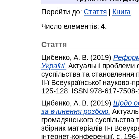
Перейти до:
Стаття
|
Книга
Число елементів:
4
.
Стаття
Цибенко, А. В.
(2019)
Реформ
Україні.
Актуальні проблеми 
суспільства та становлення п
ІІ-ї Всеукраїнської науково-п
125-128. ISSN 978-617-7508-
Цибенко, А. В.
(2019)
Щодо о
за вчинення розбою.
Актуаль
громадянського суспільства 
збірник матеріалів ІІ-ї Всеук
інтернет-конференції. с. 196