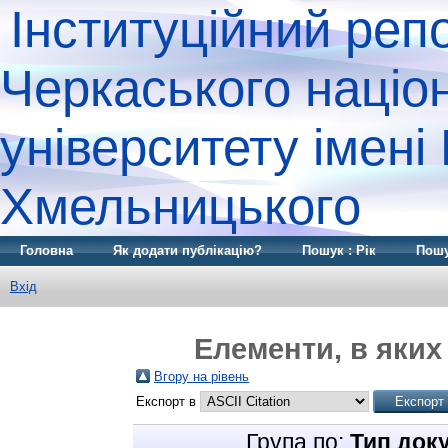
Інституційний реп
Черкаського націо
університету імені
Хмельницького
Головна
Як додати публікацію?
Пошук : Рік
Пошу
Вхід
Елементи, в яких 
Вгору на рівень
Експорт в
Група по:
Тип док