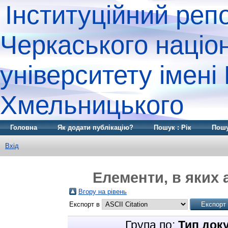
Інституційний реп
Черкаського націо
університету імені
Хмельницького
Головна
Як додати публікацію?
Пошук : Рік
Пошу
Вхід
Елементи, в яких 
Вгору на рівень
Експорт в
Група по:
Тип док