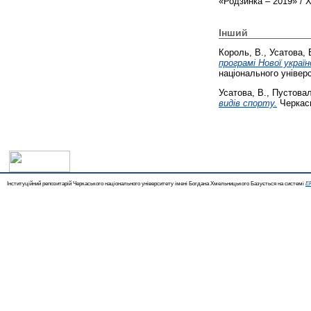
«Родзинка – 2019» / 
Інший
Король, В.
,
Усатова, 
програмі Нової украї
національного універ
Усатова, В.
,
Пустовал
видів спорту.
Черкась
Інституційний репозитарій Черкаського національного університету імені Богдана Хмельницького Базується на системі
EP