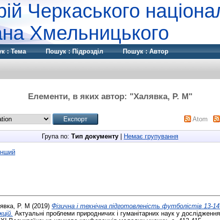
рій Черкаського націона
дана Хмельницького
к : Тема
Пошук : Підрозділ
Пошук : Автор
Елементи, в яких автор: "
Халявка, Р. М
"
Atom
Група по:
Тип документу
|
Немає групування
Інший
явка, Р. М
(2019)
Фізична і технічна підготовленість футболістів 13-14 
цій.
Актуальні проблеми природничих і гуманітарних наук у дослідженн