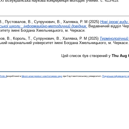
XXІ Всеукраїнська наукова конференція молодих учених. с. 413-415.
В.
,
Пустовалов, В.
,
Супрунович, В.
,
Халявка, Р. М
(2025)
Нові ігрові види
нської школи : інформаційно-методичний довідник.
Видавничий відділ Чер
ситету імені Богдана Хмельницького, м. Черкаси.
ов, В.
,
Король, Т.
,
Супрунович, В.
,
Халявка, Р. М
(2025)
Термінологічний 
кий національний університет імені Богдана Хмельницького, м. Черкаси.
Цей список був створений у
Thu Aug 
rints 3
розробленої в
Школі електроніки і комп'ютерних наук
при Саутгемптонському університеті.
Подальша інформація і р