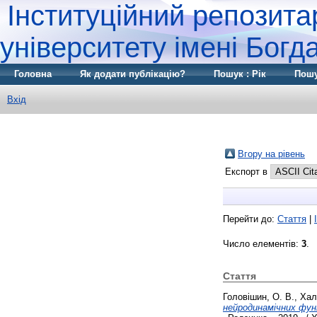
Інституційний репозита
університету імені Бог
Головна
Як додати публікацію?
Пошук : Рік
Пошу
Вхід
Вгору на рівень
Експорт в
Перейти до:
Стаття
|
Число елементів:
3
.
Стаття
Головішин, О. В.
,
Хал
нейродинамічних функ