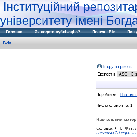
Інституційний репозита
університету імені Бог
Головна
Як додати публікацію?
Пошук : Рік
Пошу
Вхід
Вгору на рівень
Експорт в
Перейти до:
Навчальн
Число елементів:
1
.
Навчальний матер
Солодка, Л. І.
,
Фіть, 
навчальної дисциплін