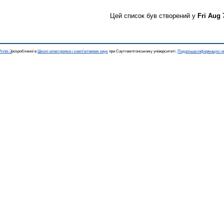
Цей список був створений у
Fri Aug 
rints 3
розробленої в
Школі електроніки і комп'ютерних наук
при Саутгемптонському університеті.
Подальша інформація і р