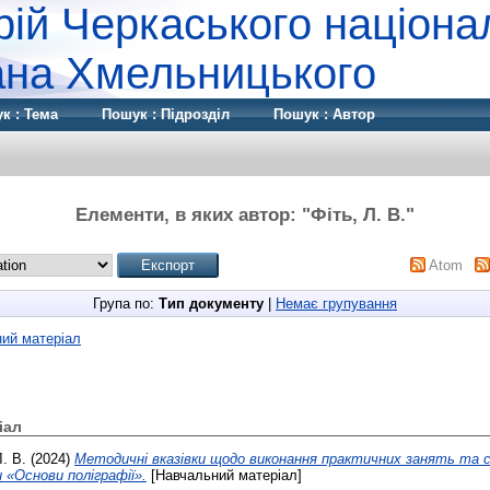
рій Черкаського націона
дана Хмельницького
к : Тема
Пошук : Підрозділ
Пошук : Автор
Елементи, в яких автор: "
Фіть, Л. В.
"
Atom
Група по:
Тип документу
|
Немає групування
ий матеріал
іал
Л. В.
(2024)
Методичні вказівки щодо виконання практичних занять та 
и «Основи поліграфії».
[Навчальний матеріал]