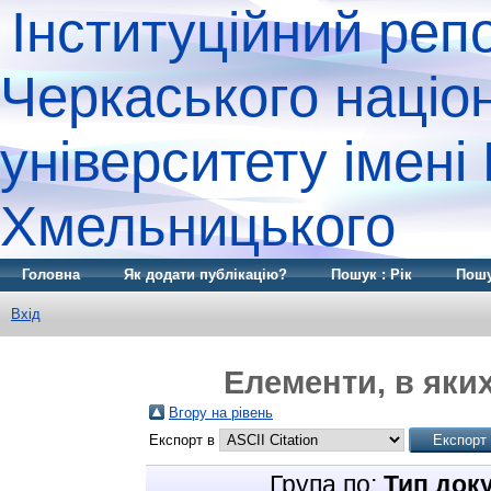
Інституційний реп
Черкаського націо
університету імені
Хмельницького
Головна
Як додати публікацію?
Пошук : Рік
Пошу
Вхід
Елементи, в яких
Вгору на рівень
Експорт в
Група по:
Тип док