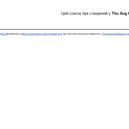
Цей список був створений у
Thu Aug 
rints 3
розробленої в
Школі електроніки і комп'ютерних наук
при Саутгемптонському університеті.
Подальша інформація і р