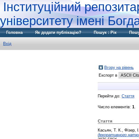
Інституційний репозита
університету імені Бог
Головна
Як додати публікацію?
Пошук : Рік
Пошу
Вхід
Вгору на рівень
Експорт в
Перейти до:
Стаття
Число елементів:
1
.
Стаття
Касьян, Т. К.
,
Фізер, І
декоративного натю