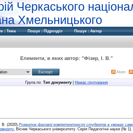
рій Черкаського націона
дана Хмельницького
к : Тема
Пошук : Підрозділ
Пошук : Автор
Елементи, в яких автор: "
Фізер, І. В.
"
Atom
Група по:
Тип документу
|
Немає групування
. В.
(2020)
Розвиток фахової компетентності студентів в умовах само
рморту.
Вісник Черкаського університету. Серія Педагогічні науки (№ 1).