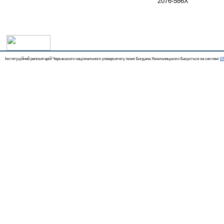
2076-586Х
Інституційний репозитарій Черкаського національного університету імені Богдана Хмельницького Базується на системі
EP