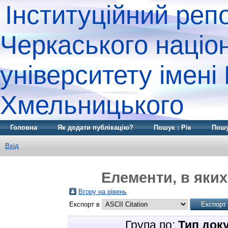
Інституційний реп
Черкаського націо
університету імені
Хмельницького
Головна
Як додати публікацію?
Пошук : Рік
Пошу
Вхід
Елементи, в яких
Вгору на рівень
Експорт в
Група по:
Тип док