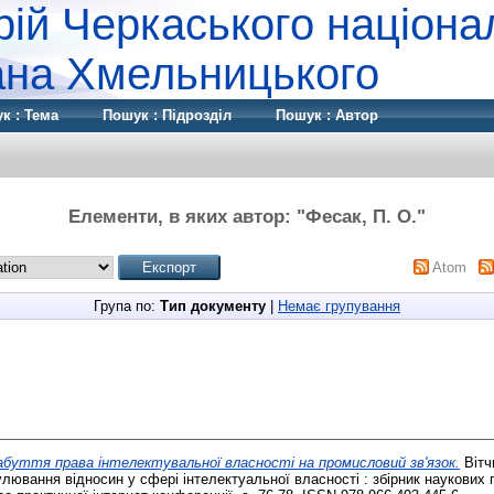
рій Черкаського націона
дана Хмельницького
к : Тема
Пошук : Підрозділ
Пошук : Автор
Елементи, в яких автор: "
Фесак, П. О.
"
Atom
Група по:
Тип документу
|
Немає групування
абуття права інтелектувальної власності на промисловий зв'язок.
Вітч
улювання відносин у сфері інтелектуальної власності : збірник наукових