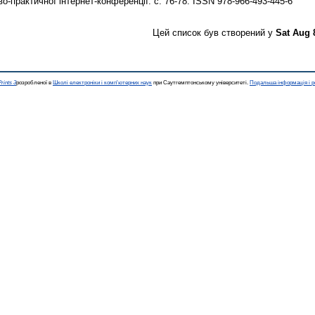
о-практичної інтернет-конференції. с. 76-78. ISSN 978-966-493-445-6
Цей список був створений у
Sat Aug 
rints 3
розробленої в
Школі електроніки і комп'ютерних наук
при Саутгемптонському університеті.
Подальша інформація і р