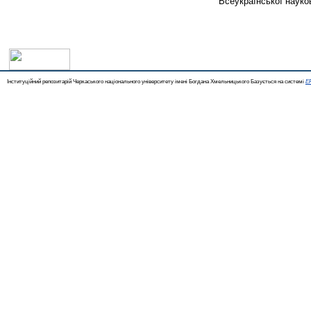
Всеукраїнської науков
Інституційний репозитарій Черкаського національного університету імені Богдана Хмельницького Базується на системі
EP