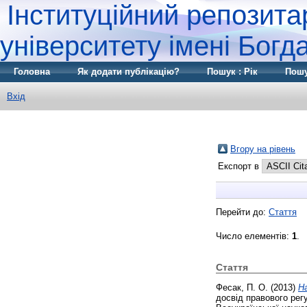
Інституційний репозита
університету імені Бог
Головна
Як додати публікацію?
Пошук : Рік
Пошу
Вхід
Вгору на рівень
Експорт в
Перейти до:
Стаття
Число елементів:
1
.
Стаття
Фесак, П. О.
(2013)
Н
досвід правового рег