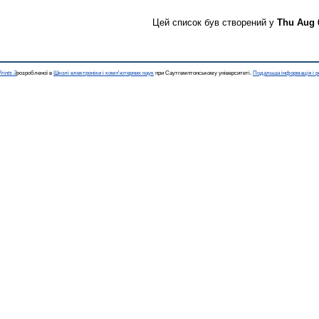
Цей список був створений у
Thu Aug 
rints 3
розробленої в
Школі електроніки і комп'ютерних наук
при Саутгемптонському університеті.
Подальша інформація і р