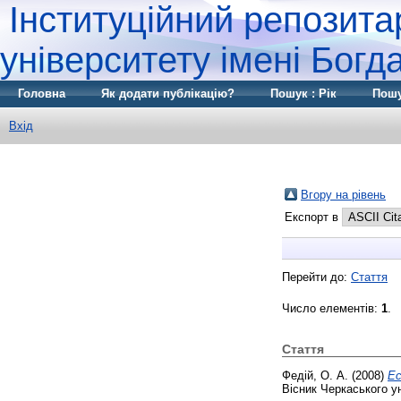
Інституційний репозита
університету імені Бог
Головна
Як додати публікацію?
Пошук : Рік
Пошу
Вхід
Вгору на рівень
Експорт в
Перейти до:
Стаття
Число елементів:
1
.
Стаття
Федій, О. А.
(2008)
Ес
Вісник Черкаського ун