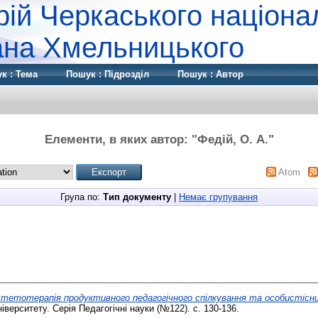
рій Черкаського націона
дана Хмельницького
к : Тема
Пошук : Підрозділ
Пошук : Автор
Елементи, в яких автор: "
Федій, О. А.
"
Atom
Група по:
Тип документу
|
Немає групування
тетотерапія продуктивного педагогічного спілкування та особистіс
іверситету. Серія Педагогічні науки (№122). с. 130-136.