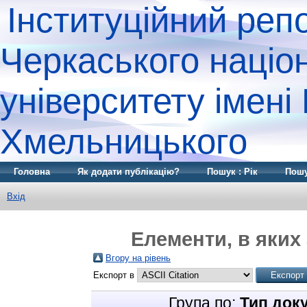
Інституційний реп
Черкаського націо
університету імені
Хмельницького
Головна
Як додати публікацію?
Пошук : Рік
Пошу
Вхід
Елементи, в яких 
Вгору на рівень
Експорт в
Група по:
Тип док