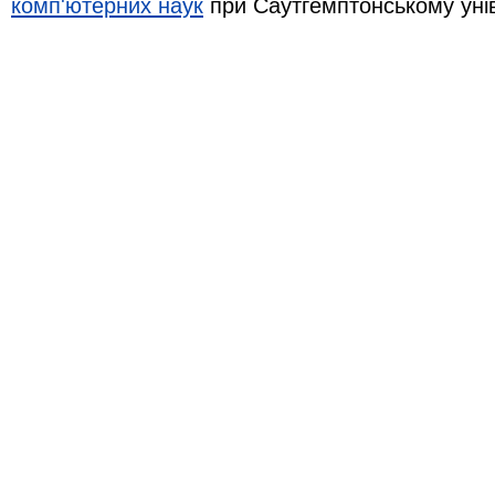
комп'ютерних наук
при Саутгемптонському уні