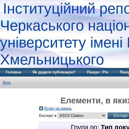
Інституційний реп
Черкаського націо
університету імені
Хмельницького
Головна
Як додати публікацію?
Пошук : Рік
Пошу
Вхід
Елементи, в яких
Вгору на рівень
Експорт в
Група по:
Тип док