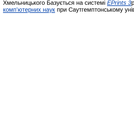
Хмельницького Базується на системі
EPrints 3
комп'ютерних наук
при Саутгемптонському уні