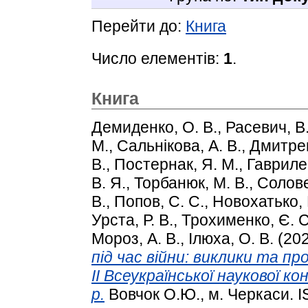
Перейти до:
Книга
Число елементів:
1
.
Книга
Демиденко, О. В.
,
Расевич, В.
М.
,
Сальнікова, А. В.
,
Дмитрен
В.
,
Постернак, Я. М.
,
Гаврилен
В. Я.
,
Торбанюк, М. В.
,
Соловей
В.
,
Попов, С. С.
,
Новохатько, 
Урста, Р. В.
,
Трохименко, Є. С
Мороз, А. В.
,
Ілюха, О. В.
(20
під час війни: виклики та пр
ІІ Всеукраїнської наукової к
р.
Вовчок О.Ю., м. Черкаси. 