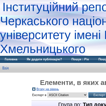
Інституційний реп
Черкаського націо
університету імені
Хмельницького
Головна
Як додати публікацію?
Пошук : Рік
Пошу
Вхід
Елементи, в яких а
Вгору на рівень
Експорт в
Група по:
Тип док