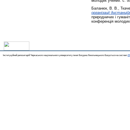
молодих учених. с. 5
Баланюк, В. В.
,
Ткаче
організації дистанці
природничих і гумані
конференція молодих 
Інституційний репозитарій Черкаського національного університету імені Богдана Хмельницького Базується на системі
EP