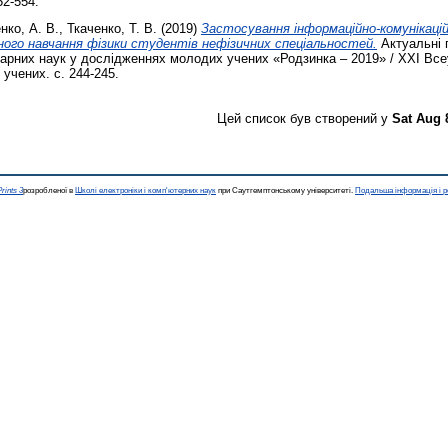
52-554.
нко, А. В.
,
Ткаченко, Т. В.
(2019)
Застосування інформаційно-комунікацій
йного навчання фізики студентів нефізичних спеціальностей.
Актуальні 
тарних наук у дослідженнях молодих учених «Родзинка – 2019» / XXІ Все
учених. с. 244-245.
Цей список був створений у
Sat Aug 
rints 3
розробленої в
Школі електроніки і комп'ютерних наук
при Саутгемптонському університеті.
Подальша інформація і р