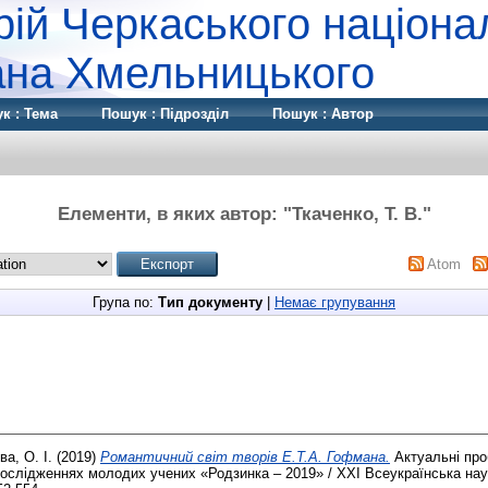
рій Черкаського націона
дана Хмельницького
к : Тема
Пошук : Підрозділ
Пошук : Автор
Елементи, в яких автор: "
Ткаченко, Т. В.
"
Atom
Група по:
Тип документу
|
Немає групування
ва, О. І.
(2019)
Романтичний світ творів Е.Т.А. Гофмана.
Актуальні про
дослідженнях молодих учених «Родзинка – 2019» / XXI Всеукраїнська на