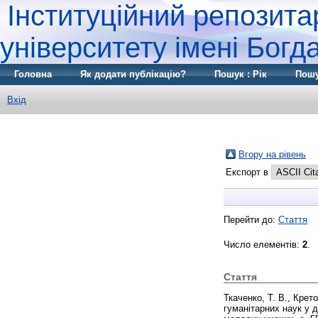
Інституційний репозита
університету імені Бог
Головна
Як додати публікацію?
Пошук : Рік
Пошу
Вхід
Вгору на рівень
Експорт в
Перейти до:
Стаття
Число елементів:
2
.
Стаття
Ткаченко, Т. В.
,
Крето
гуманітарних наук у 