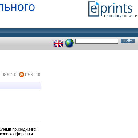
льного
RSS 1.0
RSS 2.0
блеми природничих і
укова конференція