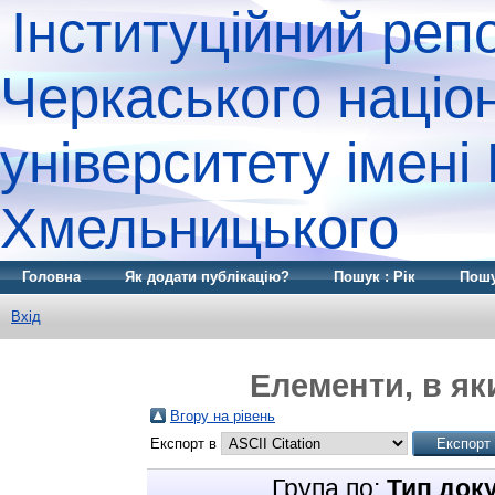
Інституційний реп
Черкаського націо
університету імені
Хмельницького
Головна
Як додати публікацію?
Пошук : Рік
Пошу
Вхід
Елементи, в як
Вгору на рівень
Експорт в
Група по:
Тип док