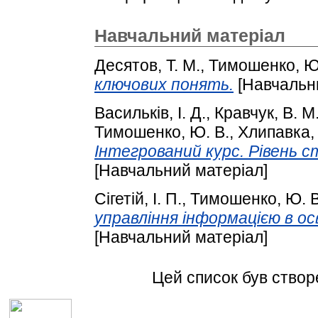
Навчальний матеріал
Десятов, Т. М.
,
Тимошенко, Ю
ключових понять.
[Навчальн
Васильків, І. Д.
,
Кравчук, В. М
Тимошенко, Ю. В.
,
Хлипавка, 
Інтегрований курс. Рівень с
[Навчальний матеріал]
Сігетій, І. П.
,
Тимошенко, Ю. В
управління інформацією в осв
[Навчальний матеріал]
Цей список був ство