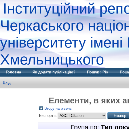
Інституційний реп
Черкаського націо
університету імені
Хмельницького
Головна
Як додати публікацію?
Пошук : Рік
Пошу
Вхід
Елементи, в яких а
Вгору на рівень
Експорт в
Група по:
Тип док