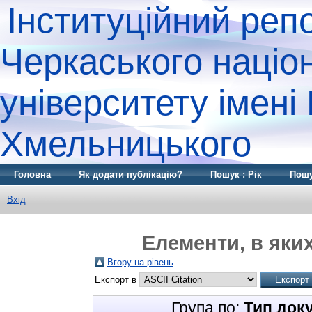
Інституційний реп
Черкаського націо
університету імені
Хмельницького
Головна
Як додати публікацію?
Пошук : Рік
Пошу
Вхід
Елементи, в яких
Вгору на рівень
Експорт в
Група по:
Тип док