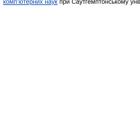
комп'ютерних наук
при Саутгемптонському уні