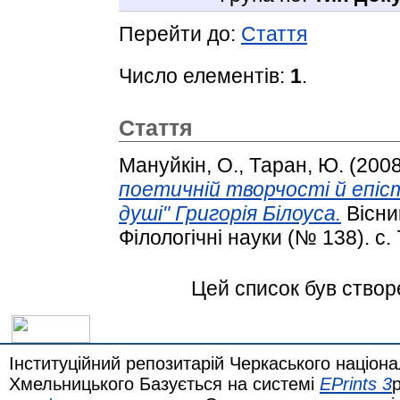
Перейти до:
Стаття
Число елементів:
1
.
Стаття
Мануйкін, О.
,
Таран, Ю.
(200
поетичній творчості й епіст
душі" Григорія Білоуса.
Вісни
Філологічні науки (№ 138). с. 
Цей список був ство
Інституційний репозитарій Черкаського націона
Хмельницького Базується на системі
EPrints 3