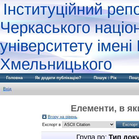
Інституційний реп
Черкаського націо
університету імені
Хмельницького
Головна
Як додати публікацію?
Пошук : Рік
Пошу
Вхід
Елементи, в як
Вгору на рівень
Експорт в
Група по:
Тип док