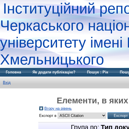
Інституційний реп
Черкаського націо
університету імені
Хмельницького
Головна
Як додати публікацію?
Пошук : Рік
Пошу
Вхід
Елементи, в яких
Вгору на рівень
Експорт в
Група по:
Тип док