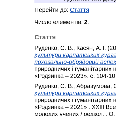
Перейти до:
Стаття
Число елементів:
2
.
Стаття
Руденко, С. В.
,
Касян, А. І.
(2
культури карпатських курга
поховально-обрядовий аспе
природничих і гуманітарних 
«Родзинка – 2023». с. 104-10
Руденко, С. В.
,
Абразумова, О
культури карпатських курга
природничих і гуманітарних 
«Родзинка – 2021» : XXІIІ В
молодих учених / редкол. : О. В