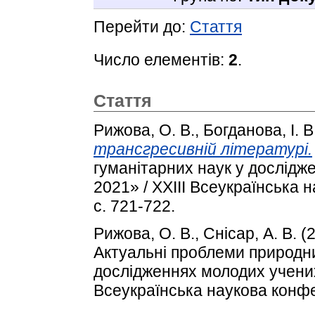
Перейти до:
Стаття
Число елементів:
2
.
Стаття
Рижова, О. В.
,
Богданова, І. В
трансгресивній літературі.
гуманітарних наук у дослідж
2021» / XXІIІ Всеукраїнська
с. 721-722.
Рижова, О. В.
,
Снісар, А. В.
(
Актуальні проблеми природни
дослідженнях молодих учених
Всеукраїнська наукова конфе