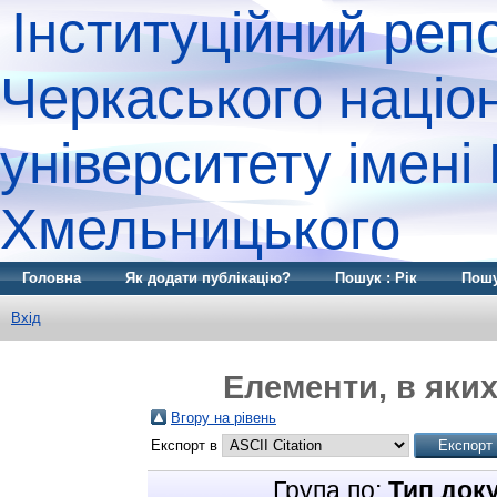
Інституційний реп
Черкаського націо
університету імені
Хмельницького
Головна
Як додати публікацію?
Пошук : Рік
Пошу
Вхід
Елементи, в яких
Вгору на рівень
Експорт в
Група по:
Тип док