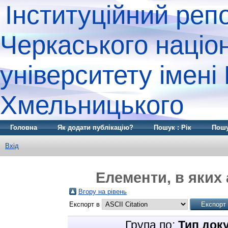
Інституційний реп
Черкаського націо
університету імені
Хмельницького
Головна
Як додати публікацію?
Пошук : Рік
Пошу
Вхід
Елементи, в яких 
Вгору на рівень
Експорт в
Група по:
Тип док