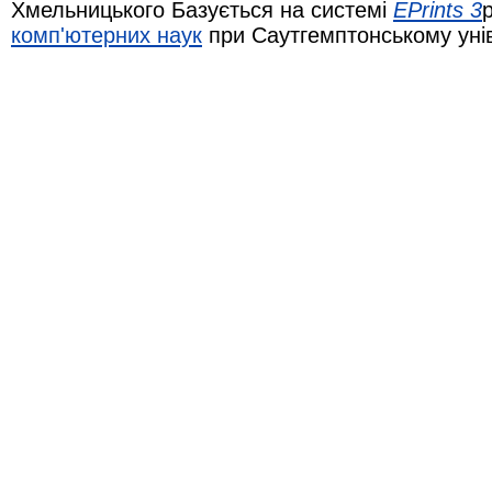
Хмельницького Базується на системі
EPrints 3
комп'ютерних наук
при Саутгемптонському уні