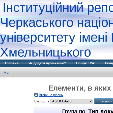
Інституційний реп
Черкаського націо
університету імені
Хмельницького
Головна
Як додати публікацію?
Пошук : Рік
Пошу
Вхід
Елементи, в яких 
Вгору на рівень
Експорт в
Група по:
Тип док