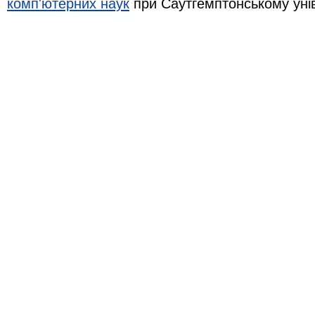
комп'ютерних наук
при Саутгемптонському уні