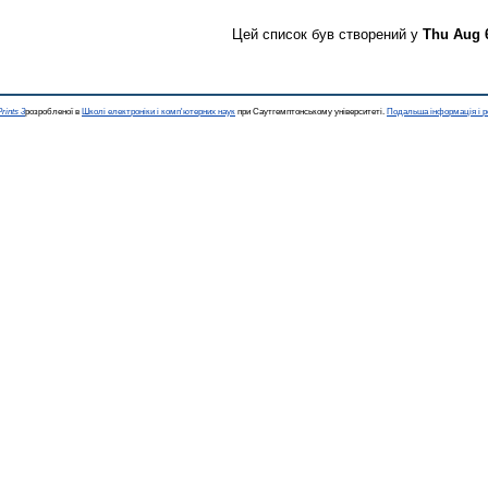
Цей список був створений у
Thu Aug 
rints 3
розробленої в
Школі електроніки і комп'ютерних наук
при Саутгемптонському університеті.
Подальша інформація і р