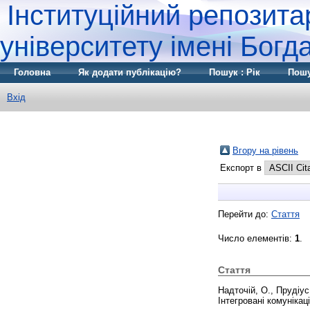
Інституційний репозита
університету імені Бог
Головна
Як додати публікацію?
Пошук : Рік
Пошу
Вхід
Вгору на рівень
Експорт в
Перейти до:
Стаття
Число елементів:
1
.
Стаття
Надточій, О.
,
Прудіус
Інтегровані комунікаці