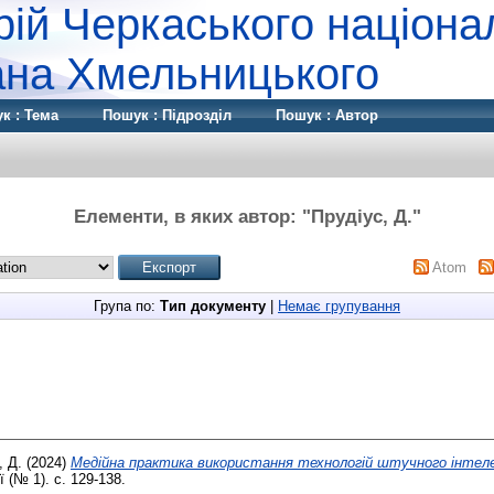
рій Черкаського націона
дана Хмельницького
к : Тема
Пошук : Підрозділ
Пошук : Автор
Елементи, в яких автор: "
Прудіус, Д.
"
Atom
Група по:
Тип документу
|
Немає групування
, Д.
(2024)
Медійна практика використання технологій штучного інтелек
ї (№ 1). с. 129-138.