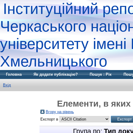
Інституційний реп
Черкаського націо
університету імені
Хмельницького
Головна
Як додати публікацію?
Пошук : Рік
Пошу
Вхід
Елементи, в яких 
Вгору на рівень
Експорт в
Група по:
Тип док