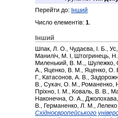
Перейти до:
Інший
Число елементів:
1
.
Інший
Шпак, Л. О.
,
Чудаєва, І. Б.
,
Ус,
Маниліч, М. І
,
Штогринець, Н.
Миленький, В. М.,
,
Шулежко, 
А.
,
Яценко, В. М.
,
Яценко, О. 
Г.
,
Катасонов, А. В.
,
Задорожни
В.
,
Сукач, О. М.
,
Романенко, Н
Пріхно, І. М.
,
Коваль, В. В.
,
Ма
Наконечна, О. А.
,
Джолохава,
В.
,
Германенко, Л. М.
,
Лелеко, 
Східноєвропейського універ