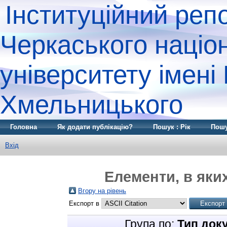
Інституційний реп
Черкаського націо
університету імені
Хмельницького
Головна
Як додати публікацію?
Пошук : Рік
Пошу
Вхід
Елементи, в яких
Вгору на рівень
Експорт в
Група по:
Тип док