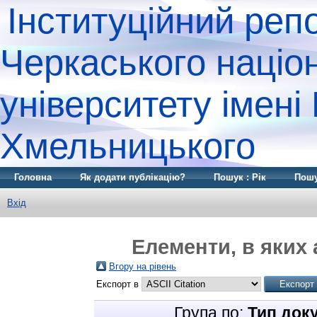
Інституційний реп
Черкаського націо
університету імені
Хмельницького
Головна
Як додати публікацію?
Пошук : Рік
Пошу
Вхід
Елементи, в яких 
Вгору на рівень
Експорт в
Група по:
Тип док