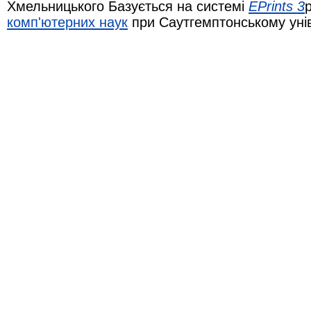
Хмельницького Базується на системі
EPrints 3
комп'ютерних наук
при Саутгемптонському уні