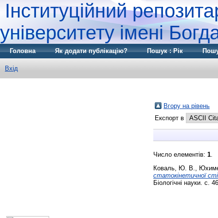
Інституційний репозита
університету імені Бог
Головна
Як додати публікацію?
Пошук : Рік
Пошу
Вхід
Вгору на рівень
Експорт в
Число елементів:
1
.
Коваль, Ю. В.
,
Юхимен
статокінетичної стій
Біологічні науки. с. 46