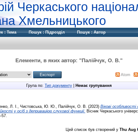
рій Черкаського націона
дана Хмельницького
к : Тема
Пошук : Підрозділ
Пошук : Автор
Елементи, в яких автор: "
Палійчук, О. В.
"
Atom
Група по:
Тип документу
|
Немає групування
ко, Л. І.
,
Чистовська, Ю. Ю.
,
Палійчук, О. В.
(2023)
Вікові особливості
кості у осіб з депривацією слухової функції.
Вісник Черкаського універс
-57.
Цей список був створений у
Thu Aug 