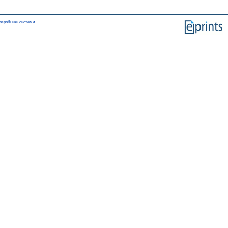
озробники системи
.