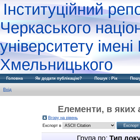
Інституційний реп
Черкаського націо
університету імені
Хмельницького
Головна
Як додати публікацію?
Пошук : Рік
Пошу
Вхід
Елементи, в яких 
Вгору на рівень
Експорт в
Група по:
Тип док