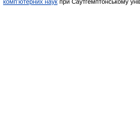
комп'ютерних наук
при Саутгемптонському уні