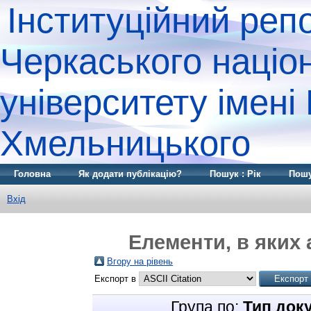
Інституційний реп
Черкаського націо
університету імені
Хмельницького
Головна
Як додати публікацію?
Пошук : Рік
Пошу
Вхід
Елементи, в яких 
Вгору на рівень
Експорт в
Група по:
Тип док