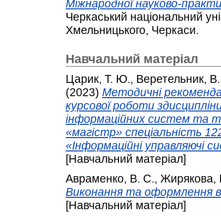
Міжнародної науково-практи
Черкаський національний уні
Хмельницького, Черкаси.
Навчальний матеріал
Царик, Т. Ю.
,
Веретельник, В.
(2023)
Методичні рекоменда
курсової роботи здисциплі
інформаційних систем та те
«магістр» спеціальність 1
«Інформаційні управляючі си
[Навчальний матеріал]
Авраменко, В. С.
,
Жирякова, І
Виконання та оформлення ви
[Навчальний матеріал]