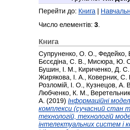
Перейти до:
Книга
|
Навчальн
Число елементів:
3
.
Книга
Супруненко, О. О.
,
Федейко, В
Бєсєдіна, С. В.
,
Мисюра, Ю. О
Бушин, І. М.
,
Кириченко, Д. С.
Жирякова, І. А.
,
Коверник, С. 
Розломій, І. О.
,
Кузнецов, А. В
Любченко, К. М.
,
Веретельник,
А.
(2019)
Інформаційні модел
комплекси (сучасний стан 
технологій, технологій мод
інтелектуальних систем і ком