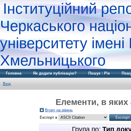
Інституційний реп
Черкаського націо
університету імені
Хмельницького
Головна
Як додати публікацію?
Пошук : Рік
Пошу
Вхід
Елементи, в яких 
Вгору на рівень
Експорт в
Група по:
Тип док