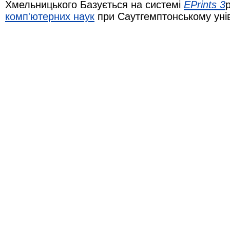
Хмельницького Базується на системі
EPrints 3
комп'ютерних наук
при Саутгемптонському уні