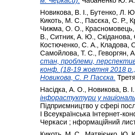
м. Черкаси).
Чабаненко Ю. А.,
Новикова, В. І.
,
Бутенко, Л. Ю
Кикоть, М. С.
,
Пасєка, С. Р.
,
К
Чижма, О. О.
,
Красномовець, 
В.
,
Ситник, А. Ю.
,
Скіданова, 
Костюченко, С. А.
,
Кладова, О
Самойлова, Т. С.
,
Геворгян, А
стан, проблеми, перспективи
конф. (18-19 жовтня 2018 р., м
Новикова, С. Р. Пасєка.
Третя
Насідка, А. О.
,
Новикова, В. І.
інфорастуктури у національ
Підприємництво у сфері послу
І Всеукраїнська Інтернет-кон
Черкаси ; нформаційний лист.
Кикоть, М. С.
,
Матвієнко, Ю. 