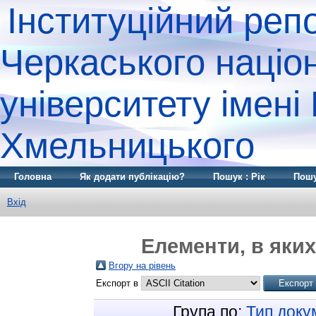
Інституційний реп
Черкаського націо
університету імені
Хмельницького
Головна
Як додати публікацію?
Пошук : Рік
Пошу
Вхід
Елементи, в яких
Вгору на рівень
Експорт в
Група по:
Тип доку