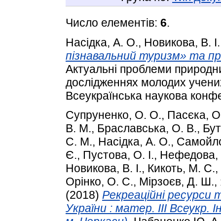
Число елементів:
6
.
Насідка, А. О.
,
Новикова, В. І.
пізнавальний туризм» та пр
Актуальні проблеми природни
дослідженнях молодих учених
Всеукраїнська наукова конфе
Супруненко, О. О.
,
Пасєка, О.
В. М.
,
Браславська, О. В.
,
Бут
С. М.
,
Насідка, А. О.
,
Самойло
Є.
,
Пустова, О. І.
,
Нефедова, 
Новикова, В. І.
,
Кикоть, М. С.
,
Орінко, О. С.
,
Мірзоєв, Д. Ш.
,
(2018)
Рекреаційні ресурси 
України : матер. ІІI Всеукр.