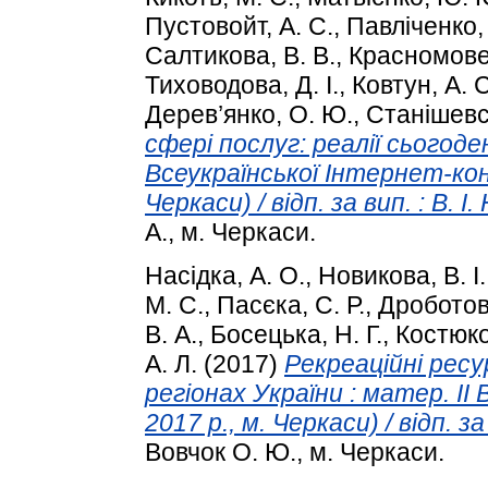
Пустовойт, А. С.
,
Павліченко, 
Салтикова, В. В.
,
Красномовец
Тиховодова, Д. І.
,
Ковтун, А. С
Дерев’янко, О. Ю.
,
Станішевсь
сфері послуг: реалії сьогоде
Всеукраїнської Інтернет-кон
Черкаси) / відп. за вип. : В. І
А., м. Черкаси.
Насідка, А. О.
,
Новикова, В. І.
М. С.
,
Пасєка, С. Р.
,
Дроботов
В. А.
,
Босецька, Н. Г.
,
Костюко
А. Л.
(2017)
Рекреаційні рес
регіонах України : матер. І
2017 р., м. Черкаси) / відп. за
Вовчок О. Ю., м. Черкаси.