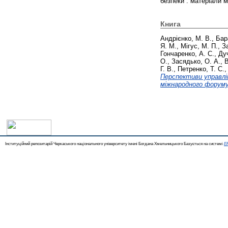
безпеки : матеріали м
Книга
Андрієнко, М. В.
,
Бар
Я. М.
,
Мігус, М. П.
,
З
Гончаренко, А. С.
,
Дуч
О.
,
Засядько, О. А.
,
В
Г. В.
,
Петренко, Т. С.
Перспективи управлін
міжнародного форуму 
Інституційний репозитарій Черкаського національного університету імені Богдана Хмельницького Базується на системі
EP