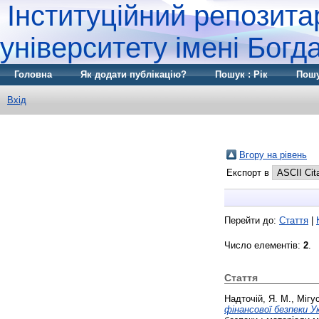
Інституційний репозита
університету імені Бог
Головна
Як додати публікацію?
Пошук : Рік
Пошу
Вхід
Вгору на рівень
Експорт в
Перейти до:
Стаття
|
Число елементів:
2
.
Стаття
Надточій, Я. М.
,
Мігус
фінансової безпеки Ук