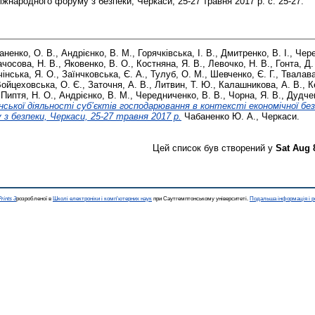
іжнародного форуму з безпеки, Черкаси, 25-27 травня 2017 р. с. 25-27.
аненко, О. В.
,
Андрієнко, В. М.
,
Горячківська, І. В.
,
Дмитренко, В. І.
,
Чере
ачосова, Н. В.
,
Яковенко, В. О.
,
Костняна, Я. В.
,
Левочко, Н. В.
,
Гонта, Д.
інська, Я. О.
,
Заїнчковська, Є. А.
,
Тулуб, О. М.
,
Шевченко, Є. Г.
,
Твалава
ойцеховська, О. Є.
,
Заточня, А. В.
,
Литвин, Т. Ю.
,
Калашникова, А. В.
,
К
,
Пиптя, Н. О.
,
Андрієнко, В. М.
,
Чередниченко, В. В.
,
Чорна, Я. В.
,
Дудчен
ської діяльності суб’єктів господарювання в контексті економічної без
з безпеки, Черкаси, 25-27 травня 2017 р.
Чабаненко Ю. А., Черкаси.
Цей список був створений у
Sat Aug 
rints 3
розробленої в
Школі електроніки і комп'ютерних наук
при Саутгемптонському університеті.
Подальша інформація і р