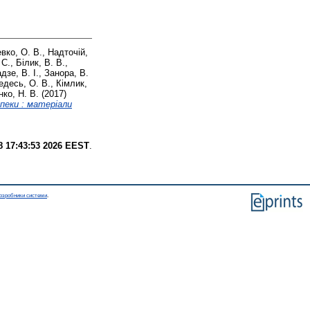
вко, О. В.
,
Надточій,
 С.
,
Білик, В. В.
,
дзе, В. І.
,
Занора, В.
едесь, О. В.
,
Кімлик,
ко, Н. В.
(2017)
пеки : матеріали
8 17:43:53 2026 EEST
.
озробники системи
.