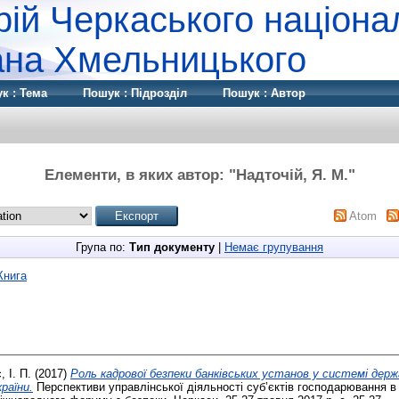
рій Черкаського націона
дана Хмельницького
к : Тема
Пошук : Підрозділ
Пошук : Автор
Елементи, в яких автор: "
Надточій, Я. М.
"
Atom
Група по:
Тип документу
|
Немає групування
Книга
, І. П.
(2017)
Роль кадрової безпеки банківських установ у системі дер
раїни.
Перспективи управлінської діяльності суб’єктів господарювання в 