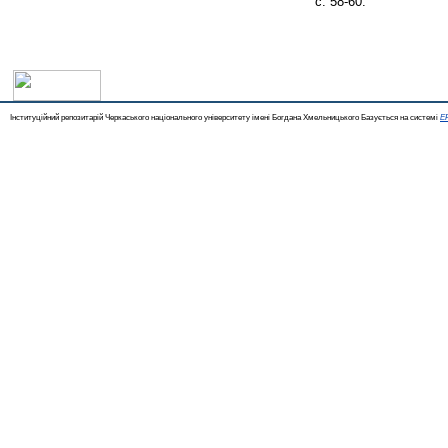
с. 58-60.
Інституційний репозитарій Черкаського національного університету імені Богдана Хмельницького Базується на системі
EP