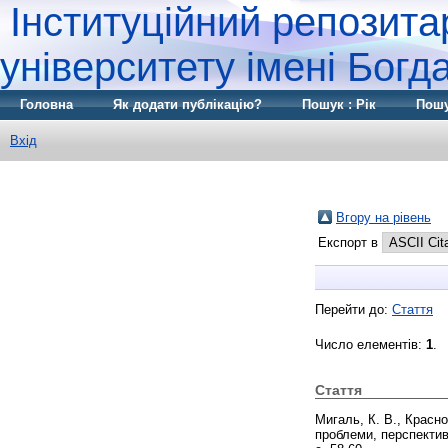
Інституційний репозита
університету імені Бог
Головна
Як додати публікацію?
Пошук : Рік
Пошу
Вхід
Вгору на рівень
Експорт в
Перейти до:
Стаття
Число елементів:
1
.
Стаття
Мигаль, К. В.
,
Красно
проблеми, перспектив