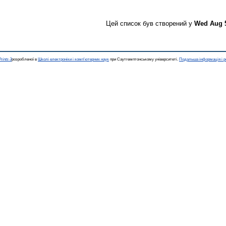
Цей список був створений у
Wed Aug 5
rints 3
розробленої в
Школі електроніки і комп'ютерних наук
при Саутгемптонському університеті.
Подальша інформація і р