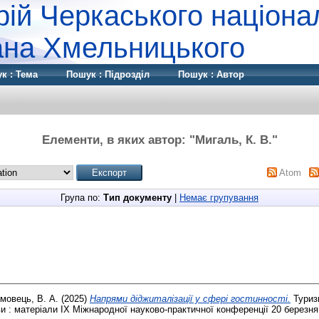
рій Черкаського націона
дана Хмельницького
к : Тема
Пошук : Підрозділ
Пошук : Автор
Елементи, в яких автор: "
Мигаль, К. В.
"
Atom
Група по:
Тип документу
|
Немає групування
мовець, В. А.
(2025)
Напрями діджиталізації у сфері гостинності.
Туризм
и : матеріали ІХ Міжнародної науково-практичної конференції 20 березня 