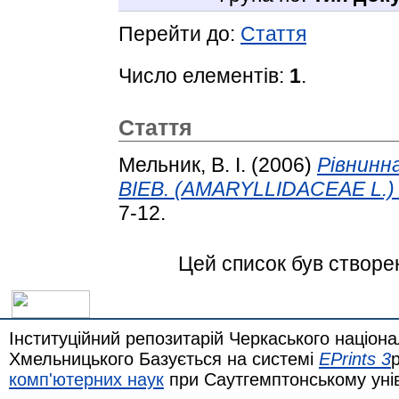
Перейти до:
Стаття
Число елементів:
1
.
Стаття
Мельник, В. І.
(2006)
Рівнинн
BIEB. (AMARYLLIDACEAE L.) в
7-12.
Цей список був створе
Інституційний репозитарій Черкаського націона
Хмельницького Базується на системі
EPrints 3
комп'ютерних наук
при Саутгемптонському уні