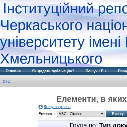
Інституційний реп
Черкаського націо
університету імені
Хмельницького
Головна
Як додати публікацію?
Пошук : Рік
Пошу
Вхід
Елементи, в яких
Вгору на рівень
Експорт в
Група по:
Тип док