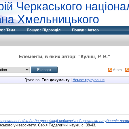
рій Черкаського націона
дана Хмельницького
к : Тема
Пошук : Підрозділ
Пошук : Автор
Елементи, в яких автор: "
Куліш, Р. В.
"
Atom
Група по:
Тип документу
|
Немає групування
терактивні підходи до організації педагогічної практики студентів вищ
ського університету. Серія Педагогічні науки. с. 38-43.