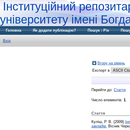
Інституційний репозита
університету імені Бог
Головна
Як додати публікацію?
Пошук : Рік
Пошу
Вхід
Вгору на рівень
Експорт в
Перейти до:
Стаття
Число елементів:
1
.
Стаття
Куліш, Р. В.
(2009)
Ін
закладів.
Вісник Черка