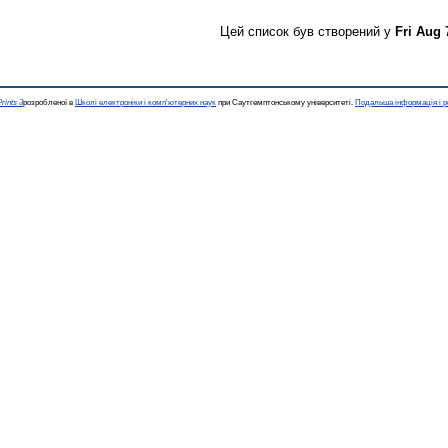
Цей список був створений у
Fri Aug 
rints 3
розробленої в
Школі електроніки і комп'ютерних наук
при Саутгемптонському університеті.
Подальша інформація і р