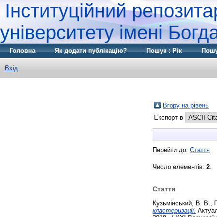
Інституційний репозита
університету імені Бог
Головна
Як додати публікацію?
Пошук : Рік
Пошу
Вхід
Вгору на рівень
Експорт в
Перейти до:
Стаття
Число елементів:
2
.
Стаття
Кузьмінський, В. В.
,
кластеризації.
Актуал