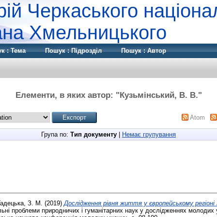
рій Черкаського націона
дана Хмельницького
к : Тема
Пошук : Підрозділ
Пошук : Автор
Елементи, в яких автор: "
Кузьмінський, В. В.
"
Atom
Група по:
Тип документу
|
Немає групування
Гадецька, З. М.
(2019)
Дослідження рівня життя у європейському регіон
ьні проблеми природничих і гуманітарних наук у дослідженнях молодих 