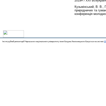
2019» / XXI Всеукраї
Кузьмінський, В. В.
,
природничих та гуман
конференція молодих 
Інституційний репозитарій Черкаського національного університету імені Богдана Хмельницького Базується на системі
EP