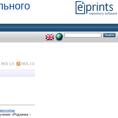
льного
RSS 1.0
RSS 2.0
і методом
учених «Родзинка –