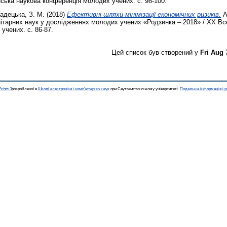
нська наукова конференція молодих учених. с. 98-100.
Гадецька, З. М.
(2018)
Ефективні шляхи мінімізації економічних ризиків.
А
ітарних наук у дослідженнях молодих учених «Родзинка – 2018» / XX Вс
учених. с. 86-87.
Цей список був створений у
Fri Aug 
rints 3
розробленої в
Школі електроніки і комп'ютерних наук
при Саутгемптонському університеті.
Подальша інформація і р